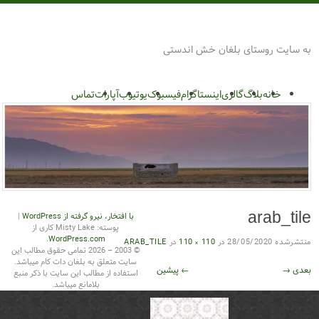
روستای بلغان
به سایت روستای بلغان خش اندستی
پرش
گزینگان
به
خانه
بلاگ
گالری
اینستاگرام
فیسبوک
یوتیوب
آپارات
تماس
محتوا
با افتخار، نیرو گرفته از WordPress
|
arab_tile
پوسته: Misty Lake کاری از
.
WordPress.com
منتشرشده
28/05/2020
در
110 × 110
در
ARAB_TILE
© 2003 – 2026 تمامی حقوق مطالب این
سایت متعلق به بلغان دات کام میباشد.
بعدی →
← پیشین
استفاده از مطالب این سایت با ذکر منبع
بلامانع میباشد.