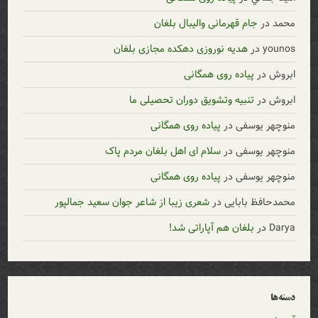
محمد
در
جام قهرمانی والیبال بلغان
younos
در
هدیه نوروزی دهکده مجازی بلغان
ابروش
در
پیاده روی همگانی
ابروش
در
تنبیه وتشویق دوران تحصیلی ما
منوچهر یوسفی
در
پیاده روی همگانی
منوچهر یوسفی
در
سلام ای اهل بلغان مردم پاک
منوچهر یوسفی
در
پیاده روی همگانی
محمدحافظ بابایی
در
شعری زیبا از شاعر جوان سعید جمالپور
Darya
در
بلغان هم آپاراتی شد!
دسته‌ها