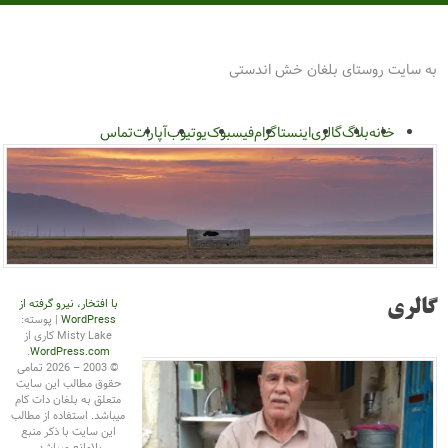
روستای بلغان
به سایت روستای بلغان خش اندستی
پرش
گزینگان
به
خانه
بلاگ
گالری
اینستاگرام
فیسبوک
یوتیوب
آپارات
تماس
محتوا
با افتخار، نیرو گرفته از
گالری
WordPress
|
پوسته:
Misty Lake کاری از
ازگ
WordPress.com
.
© 2003 – 2026 تمامی
حقوق مطالب این سایت
متعلق به بلغان دات کام
میباشد. استفاده از مطالب
این سایت با ذکر منبع
بلامانع میباشد.