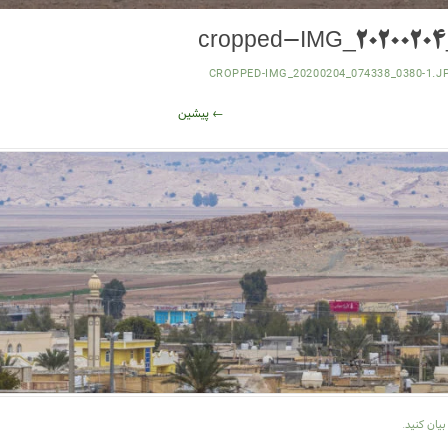
cropped-IMG_20200204
CROPPED-IMG_20200204_074338_0380-1.J
← پیشین
یان کنید
.