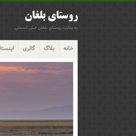
روستای بلغان
به سایت روستای بلغان خش اندستی
پرش
گزینگان
به
خانه
بلاگ
گالری
اینستاگ
محتوا