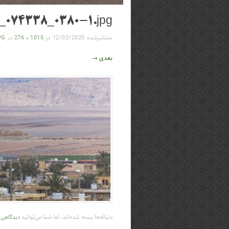
_074338_0380-1.jpg
منتشرشده
12/02/2020
در
1015 × 276
در
PG
بعدی →
دنباله‌ها بسته شده‌اند، اما شما می‌توانید
دیدگاهی ب