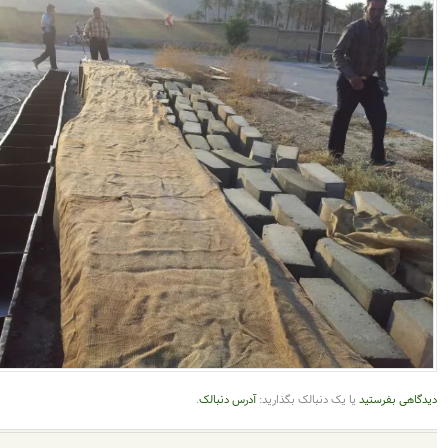
یک دنبالک بگذارید:
آدرس دنبالک
.