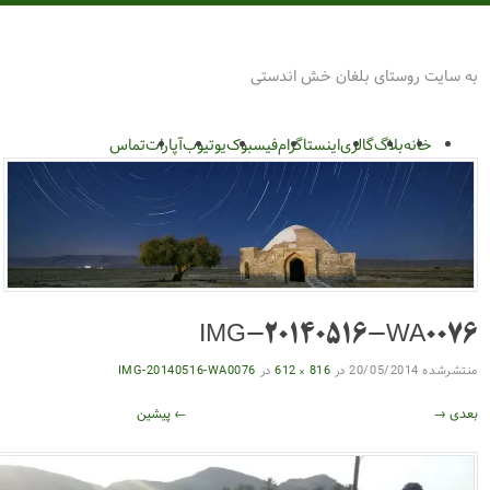
بلغان
 بلغان خش اندستی
گالری
اینستاگرام
فیسبوک
یوتیوب
آپارات
تماس
IMG-20140516
20/0
در
816 × 612
در
IMG-20140516-WA0076
← پیشین