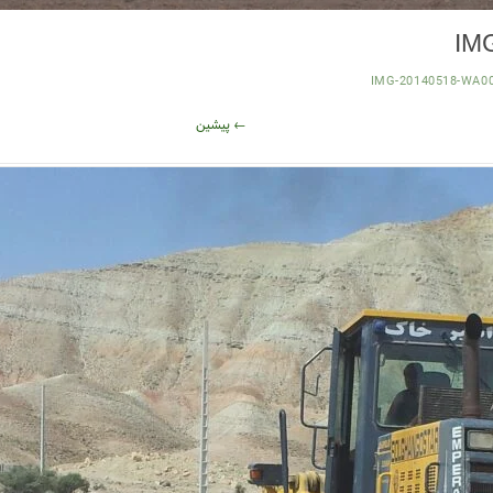
IM
IMG-20140518-WA0
← پیشین