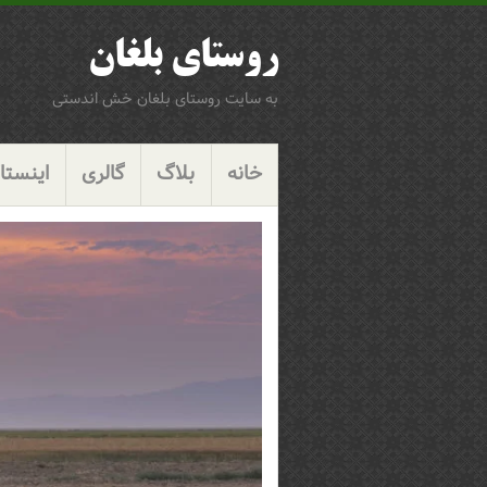
روستای بلغان
به سایت روستای بلغان خش اندستی
پرش
گزینگان
به
خانه
بلاگ
گالری
اینستاگ
محتوا