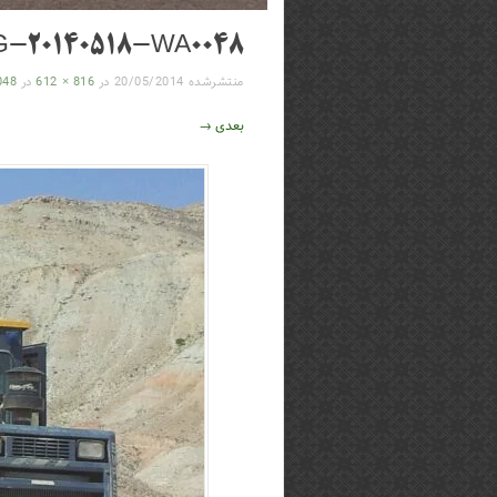
G-20140518-WA0048
منتشرشده
20/05/2014
در
816 × 612
در
048
بعدی →