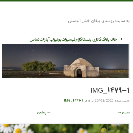
بلغان
 بلغان خش اندستی
گالری
اینستاگرام
فیسبوک
یوتیوب
آپارات
تماس
IMG
20/0
در
×
در
IMG_1479-1
← پیشین