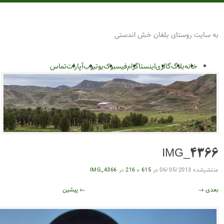
بلغان
 بلغان خش اندستی
گالری
اینستاگرام
فیسبوک
یوتیوب
آپارات
تماس
I
06/0
در
615 × 216
در
IMG_4366
← پیشین