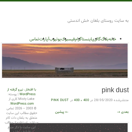
روستای بلغان
به سایت روستای بلغان خش اندستی
پرش
گزینگان
به
خانه
بلاگ
گالری
اینستاگرام
فیسبوک
یوتیوب
آپارات
تماس
محتوا
با افتخار، نیرو گرفته از
pink dust
WordPress
|
پوسته:
Misty Lake کاری از
منتشرشده
28/05/2020
در
400 × 400
در
PINK DUST
.
WordPress.com
© 2003 – 2026 تمامی
بعدی →
← پیشین
حقوق مطالب این سایت
متعلق به بلغان دات کام
میباشد. استفاده از مطالب
این سایت با ذکر منبع
بلامانع میباشد.