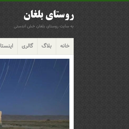
روستای بلغان
به سایت روستای بلغان خش اندستی
پرش
گزینگان
به
خانه
بلاگ
گالری
اینستاگ
محتوا