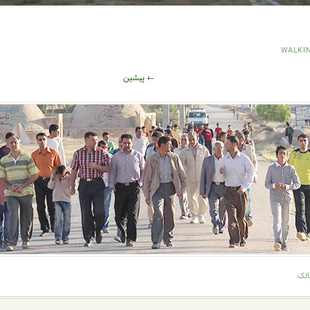
WALKI
← پیشین
الک
.