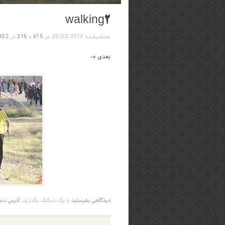
walking2
منتشرشده
25/03/2013
در
615 × 216
در
NG2
بعدی →
دیدگاهی بفرستید
یا یک دنبالک بگذارید:
آدرس دنب