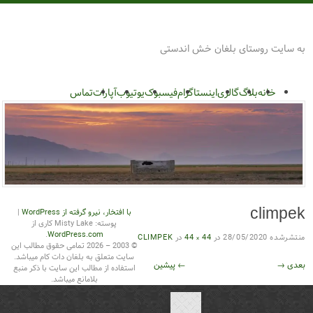
روستای بلغان
به سایت روستای بلغان خش اندستی
پرش
گزینگان
به
خانه
بلاگ
گالری
اینستاگرام
فیسبوک
یوتیوب
آپارات
تماس
محتوا
با افتخار، نیرو گرفته از WordPress
|
climpek
پوسته: Misty Lake کاری از
.
WordPress.com
منتشرشده
28/05/2020
در
44 × 44
در
CLIMPEK
© 2003 – 2026 تمامی حقوق مطالب این
سایت متعلق به بلغان دات کام میباشد.
بعدی →
← پیشین
استفاده از مطالب این سایت با ذکر منبع
بلامانع میباشد.