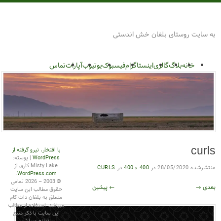
روستای بلغان
به سایت روستای بلغان خش اندستی
پرش
گزینگان
به
خانه
بلاگ
گالری
اینستاگرام
فیسبوک
یوتیوب
آپارات
تماس
محتوا
با افتخار، نیرو گرفته از
curls
WordPress
|
پوسته:
Misty Lake کاری از
منتشرشده
28/05/2020
در
400 × 400
در
CURLS
.
WordPress.com
© 2003 – 2026 تمامی
بعدی →
← پیشین
حقوق مطالب این سایت
متعلق به بلغان دات کام
میباشد. استفاده از مطالب
این سایت با ذکر منبع
بلامانع میباشد.