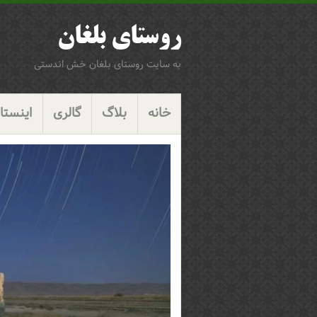
روستای بلغان
به سایت روستای بلغان خش اندستی
پرش
گزینگان
به
خانه
بلاگ
گالری
اینستاگ
محتوا