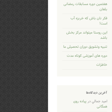
هفتمین دوره مسابقات رمضانی
بلغان
فکر نان باش که خربزه آب
است!
این روستا میتواند مرکز بخش
باشد
تنبیه وتشویق دوران تحصیلی ما
دوره های آموزشی کوتاه مدت
خاطرات
آخرین دیدگاه‌ها
اميد جمالي
در
پیاده روی
همگانی