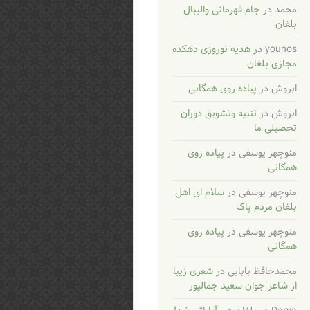
محمد
در
جام قهرمانی والیبال
بلغان
younos
در
هدیه نوروزی دهکده
مجازی بلغان
ابروش
در
پیاده روی همگانی
ابروش
در
تنبیه وتشویق دوران
تحصیلی ما
منوچهر یوسفی
در
پیاده روی
همگانی
منوچهر یوسفی
در
سلام ای اهل
بلغان مردم پاک
منوچهر یوسفی
در
پیاده روی
همگانی
محمدحافظ بابایی
در
شعری زیبا
از شاعر جوان سعید جمالپور