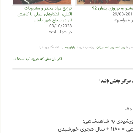
نواره نوروزی بلغان 92
توزیع مواد مخدر و مشروبات
29/03/201
الکلی، راهکارهای عملی یا کاهش
ر «مراسم»
آن در سطح شهر بلغان
03/10/2023
در «جلسات»
 و با
روزنامه
،
روزنامه کیهان
برچسب خورده.
پایاپیوند
را نشانه‌گذاری کنید.
فکر نان باش که خربزه آب است!
→
د مرکز بخش باشد
“
ورشیدی به شاهنشاهی:
جری خورشیدی