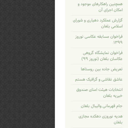
همچنین راهکارهای موجود و
امکان اجرای آن
گزارش عملکرد دهیاری و شورای
اسلامی بلغان
فراخوان مسابقه عکاسی نوروز
۱۳۹۹
فراخوان نمایشگاه گروهی
عکاسان بلغان (نوروز ۹۹)
تعریض جاده بین روستاها
عاشق نقاشی و گرافیک هستم
انتخابات هیئت امنای صندوق
خیریه بلغان
جام قهرمانی والیبال بلغان
هدیه نوروزی دهکده مجازی
بلغان