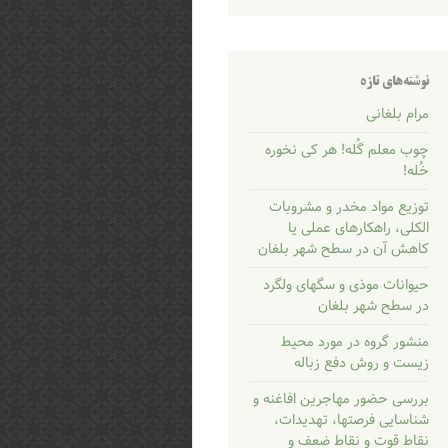
نوشته‌های تازه
مرام بلغانی
چوب معلم گُله! هر کی نخوره
خُله!
توزیع مواد مخدر و مشروبات
الکلی، راهکارهای عملی یا
کاهش آن در سطح شهر بلغان
حیوانات موذی و سگهای ولگرد
در سطح شهر بلغان
منشور گروه در مورد محیط
زیست و روش دفع زباله
بررسی حضور مهاجرین افاغنه و
شناسایی فرصتها، تهدیدات،
نقاط قوت و نقاط ضعف و