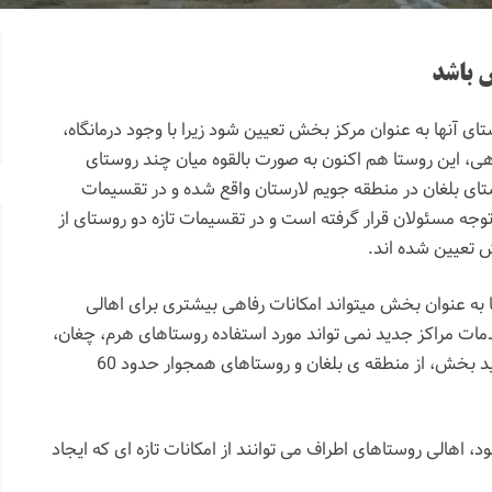
ش باشد
تای آنها به عنوان مرکز بخش تعیین شود زیرا با وجود درمانگاه،
هی، این روستا هم اکنون به صورت بالقوه میان چند روستای
تای بلغان در منطقه جویم لارستان واقع شده و در تقسیمات
ه مسئولان قرار گرفته است و در تقسیمات تازه دو روستای از
 تعیین شده اند.
. امروز یکشنبه ۳ تیرماه ۱۴۰۳ ساعت ۵ عصر مراسم تودی
. إِنَّا لِلّهِ وَإِنَّـا إِلَيْهِ رَاجِعونَ
إِنَّا لِلّهِ وَإِنَّـا إِلَيْه
. به سلامتی و میمنت تابلو بلوا
به عنوان بخش میتواند امکانات رفاهی بیشتری برای اهالی
گفتگوی زنده با آقای بهرام احراری ( محمدحسین) با
. تبریک فراوان به خالد دبیری و خانواده
. دست‌هایتان را به گرمی می‌فشاری
تبریک صمیمانه به عاطفه مح
دمات مراکز جدید نمی تواند مورد استفاده روستاهای هرم، چغان،
لاغران و …. قرار گیرد. زیرا مرکز جدید بخش، از منطقه ی بلغان و روستاهای همجوار حدود 60
. پروژه های در حال انجام دارالقرآن نور بلغان ۱) شس
m post 17878279665081256
18036917110921050
. همشهریان گرامی، با 
، اهالی روستاهای اطراف می توانند از امکانات تازه ای که ایجاد