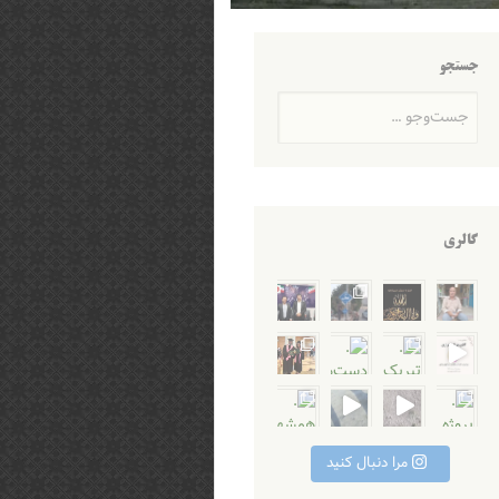
جستجو
جست‌وجو
گالری
 بازگ
ِ رَاجِعونَ بازگشت
ر خواجه علیرضا تجلی
 مو
 محترم ایشا
م. طرح کمک به بازس
مدپور و پویا محمدی عزیز ب
Instagra
Instagram post 
سلام و احترام، آرامستان‌های
مرا دنبال کنید