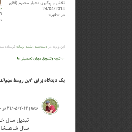
تلاش و پیگیری دهیار محترم (آقای
جش
24/04/2014
شعیب رجایی) کلیه کارهای صدور
3
در «خبر»
فیش و پرداخت وجه تعیین شده
د
در محل دهیاری انجام میشود و
نیازی به مراجعه…
این ورودی در
دسته‌بندی نشده
،
رسانه
فرستاده شده
ناوبری
←
تنبیه وتشویق دوران تحصیلی ما
نوشته
یک دیدگاه برای ”
این روستا میتوان
طاها
|
31/05/2014 در 07:00
تبدیل سال خ
سال شاهنشاهی = ۱۱۸۰ + سال ه