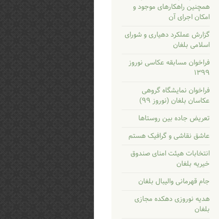
همچنین راهکارهای موجود و
امکان اجرای آن
گزارش عملکرد دهیاری و شورای
اسلامی بلغان
فراخوان مسابقه عکاسی نوروز
۱۳۹۹
فراخوان نمایشگاه گروهی
عکاسان بلغان (نوروز ۹۹)
تعریض جاده بین روستاها
عاشق نقاشی و گرافیک هستم
انتخابات هیئت امنای صندوق
خیریه بلغان
جام قهرمانی والیبال بلغان
هدیه نوروزی دهکده مجازی
بلغان