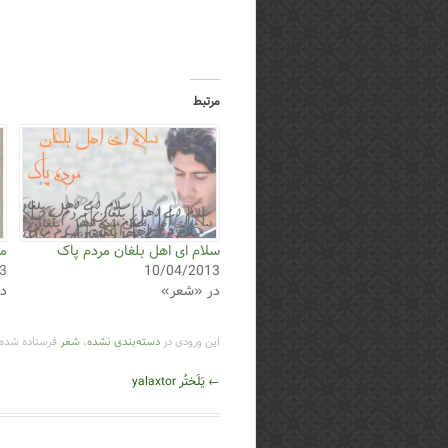
مرتبط
سلام ای اهل بلغان مردم پاک
مص
3
10/04/2013
در «شعر»
د
این ورودی در
دسته‌بندی نشده
،
شعر
فرستاده شده 
ناوبری
←
یَلَختُر yalaxtor
نوشته