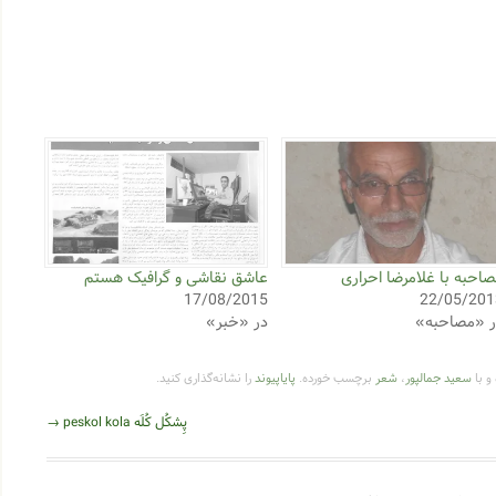
احبه با غلامرضا احراری
عاشق نقاشی و گرافیک هستم
17/08/2015
22/05/201
ر «مصاحبه»
در «خبر»
و با
سعید جمالپور
،
شعر
برچسب خورده.
پایاپیوند
را نشانه‌گذاری کنید.
پِشكُل كُلَه peskol kola
→