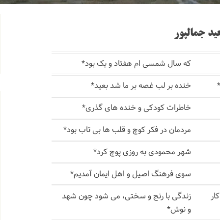
ید جمالپور
که سال شمسی ام هفتاد و یک بود*
خنده بر لب غصه بر ما شد بعید*
خاطرات کودکی و خنده های گذری*
. امروز یکشنبه ۳ تیرماه ۱۴۰۳ ساعت ۵ عصر مراسم تودی
. إِنَّا لِلّهِ وَإِنَّـا إِلَيْهِ رَاجِعونَ
إِنَّا لِلّهِ وَإِنَّـا إِلَيْه
. به سلامتی و میمنت تابلو بلوا
مردمان در فکر کوچ و قلب ها بی تاب بود*
گفتگوی زنده با آقای بهرام احراری ( محمدحسین) با
. تبریک فراوان به خالد دبیری و خانواده
. دست‌هایتان را به گرمی می‌فشاری
تبریک صمیمانه به عاطفه مح
شهر محمودی به روزی پوچ کرد*
. پروژه های در حال انجام دارالقرآن نور بلغان ۱) شس
m post 17878279665081256
18036917110921050
. همشهریان گرامی، با 
سوی فرهنگ اصیل و اهل ایمان آمدیم*
ار
زندگی با رنج و سختی، می شود چون شهد
و نوش*