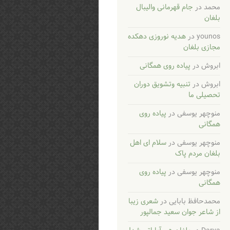
محمد
در
جام قهرمانی والیبال
بلغان
younos
در
هدیه نوروزی دهکده
مجازی بلغان
ابروش
در
پیاده روی همگانی
ابروش
در
تنبیه وتشویق دوران
تحصیلی ما
منوچهر یوسفی
در
پیاده روی
همگانی
منوچهر یوسفی
در
سلام ای اهل
بلغان مردم پاک
منوچهر یوسفی
در
پیاده روی
همگانی
محمدحافظ بابایی
در
شعری زیبا
از شاعر جوان سعید جمالپور