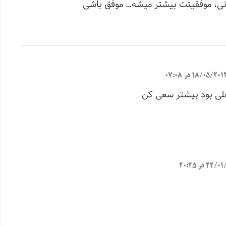
زنی، موفقیتت بیشتر میشه… موفق باشی
18/05/201 در 07:08
لی بود بیشتر سعی کن
2 در 20:25