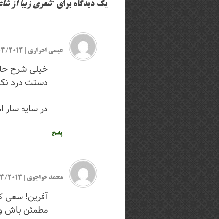
یک دیدگاه برای ”
شعری زیبا از شا
عیسی احراری
|
19/04/2013 در
خیلی شرح حال
دستت درد نکنه
در سایه سار ام
پاسخ
محمد خواجوی
|
27/04/2013 د
آفرین! سعی کن
مطمئن باش وز