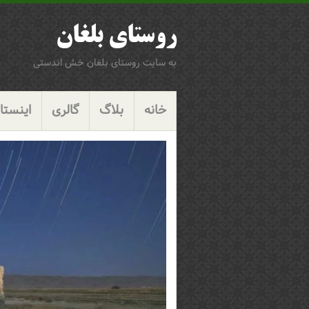
روستای بلغان
به سایت روستای بلغان خش اندستی
پرش
گزینگان
به
خانه
بلاگ
گالری
اینستاگ
محتوا