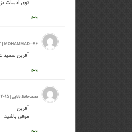
توی ادبیات ب
پاسخ
MOHAMMAD-76
|
3
آفرین سعید ع
پاسخ
محمدحافظ بابایی
|
2/01/2015
آفرین
موفق باشید
پاسخ