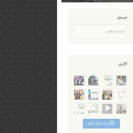
جستجو
جست‌وجو
گالری
 بازگ
ِ رَاجِعونَ بازگشت
ر خواجه علیرضا تجلی
 مو
 محترم ایشا
م. طرح کمک به بازس
مدپور و پویا محمدی عزیز ب
Instagra
Instagram post 
سلام و احترام، آرامستان‌های
مرا دنبال کنید