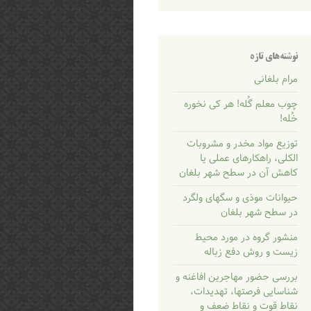
نوشته‌های تازه
مرام بلغانی
چوب معلم گُله! هر کی نخوره
خُله!
توزیع مواد مخدر و مشروبات
الکلی، راهکارهای عملی یا
کاهش آن در سطح شهر بلغان
حیوانات موذی و سگهای ولگرد
در سطح شهر بلغان
منشور گروه در مورد محیط
زیست و روش دفع زباله
بررسی حضور مهاجرین افاغنه و
شناسایی فرصتها، تهدیدات،
نقاط قوت و نقاط ضعف و