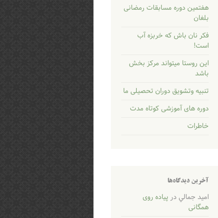
هفتمین دوره مسابقات رمضانی
بلغان
فکر نان باش که خربزه آب
است!
این روستا میتواند مرکز بخش
باشد
تنبیه وتشویق دوران تحصیلی ما
دوره های آموزشی کوتاه مدت
خاطرات
آخرین دیدگاه‌ها
اميد جمالي
در
پیاده روی
همگانی