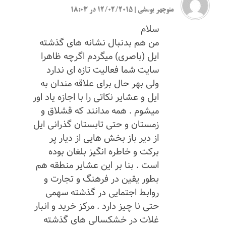
منوچهر یوسفی
|
12/02/2015 در 18:03
سلام
من هم بدنبال نشانه های گذشته
ایل (باصری) میگردم اگرچه ظاهرا
سایت شما فعالیت تازه ای ندارد
ولی بهر حال برای علاقه مندان به
ایل و عشایر نکاتی را با اجازه یاد اور
میشوم . همه مدانند که قشلاق و
زمستان و حتی تابستان گذرانی ایل
از دیر باز بخش هایی از دیار پر
برکت و خاطره انگیز بلغان بوده
است . بنا بر این عشایر منطقه هم
بطور یقین در فرهنگ و تجارت و
روابط اجتمایی در گذشته سهمی
حتی نا چیز دارد . مرکز خرید و انبار
غلات در خشکسالی های گذشته