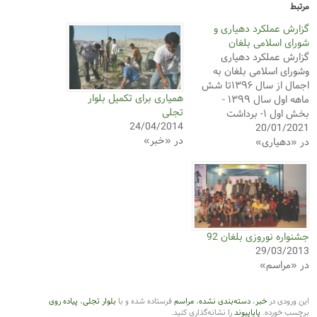
هیاری و
لغان
دهیاری
بلغان به
اجمال از سال ۱۳۹۶تا شش
همیاری برای تکمیل بلوار
ماهه اول سال ۱۳۹۹ -
تجلی
 ۱- برداشت
24/04/2014
 زیرسازی،
در «خبر»
پاشی و
لوار تجلی
به متراژ تقریبی ۴ کیلومتر
د رفت و
برگشت و مساحت ۳۳/۰۰۰
بلغان 92
سته‌بندی نشده
،
مراسم
فرستاده شده و با
بلوار تجلی
،
پیاده روی
پیوند
را نشانه‌گذاری کنید.