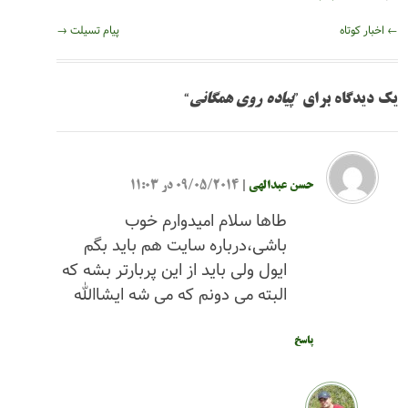
پیام تسیلت
→
ای ”
پیاده روی همگانی
“
حسن عبدالهی
|
09/05/2014 در 11:03
طاها سلام امیدوارم خوب
باشی،درباره سایت هم باید بگم
ایول ولی باید از این پربارتر بشه که
البته می دونم که می شه ایشاالله
پاسخ