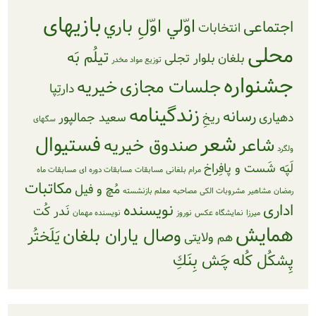
بازیهای
اوّلي اوّلِ باري
انتخابات
تيلُم بَه
بلغان
بلوار تجلی
توزیع مواد مخدر
ره
جلسات مجازی
خیریه
دارتِپا
زندگینامه
انه
ريخِ
سعید جمالپور
سگهای
شعر
فستیوال
ر
صندوق خیریه
 و پافِراخ
مرام بلغانی
مسابقات
مسابقات دوره ای
مسابقات ماه
مکاتبات
مُچ و فيل
مشروبات الکی
مصاحبه
معلم بازنشسته
نویسنده
نَدر كُت
ا
نمایشگاه عکس
نوروز
نویسنده مهمان
ش
وصال یاران بلغان
يَلَختُر
هم ولایتی
له
چَش بِنَكِ