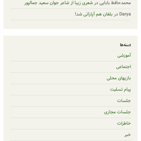
ابایی
در
شعری زیبا از شاعر جوان سعید جمالپور
لغان هم آپاراتی شد!
لی
زی