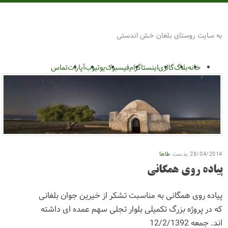
 بلغان
ی بلغان خش اندستی
گ
گالری
اینستاگرام
فیسبوک
یوتیوب
آپارات
تماس
ت
طاها
همگانی
انی به مناسبت تشکر از خیرین جوان بلغانی
زرگ تکمیلی بلوار تجلی سهم عمده ای داشته