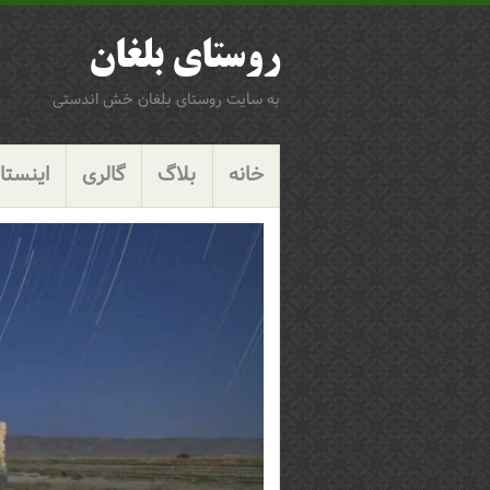
روستای بلغان
به سایت روستای بلغان خش اندستی
پرش
گزینگان
به
خانه
بلاگ
گالری
اینستاگ
محتوا