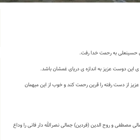
ری حسینعلی به رحمت خدا رفت.
ی این دوست عزیز به اندازه ی دریای غمشان باشد.
. امروز یکشنبه ۳ تیرماه ۱۴۰۳ ساعت ۵ عصر مراسم تودی
. إِنَّا لِلّهِ وَإِنَّـا إِلَيْهِ رَاجِعونَ
إِنَّا لِلّهِ وَإِنَّـا إِلَيْه
. به سلامتی و میمنت تابلو بلوا
 عزیز از دست رفته را قرین رحمت کند و خوب از این میهمان
گفتگوی زنده با آقای بهرام احراری ( محمدحسین) با
. تبریک فراوان به خالد دبیری و خانواده
. دست‌هایتان را به گرمی می‌فشاری
تبریک صمیمانه به عاطفه مح
. پروژه های در حال انجام دارالقرآن نور بلغان ۱) شس
m post 17878279665081256
18036917110921050
. همشهریان گرامی، با 
ی مصطفی و روح الدین (فردین) جمالی نصرالله دار فانی را وداع