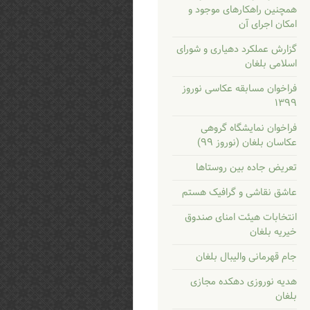
همچنین راهکارهای موجود و
امکان اجرای آن
گزارش عملکرد دهیاری و شورای
اسلامی بلغان
فراخوان مسابقه عکاسی نوروز
۱۳۹۹
فراخوان نمایشگاه گروهی
عکاسان بلغان (نوروز ۹۹)
تعریض جاده بین روستاها
عاشق نقاشی و گرافیک هستم
انتخابات هیئت امنای صندوق
خیریه بلغان
جام قهرمانی والیبال بلغان
هدیه نوروزی دهکده مجازی
بلغان