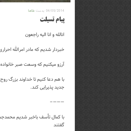
04/05/2014
بدست
طاها
پیام تسیلت
انالله و انا الیه راجعون
خبردار شدیم که مادر امرالله احرا
آرزو میکنیم که وسعت صبر خانواده 
با هم دعا کنیم تا خداوند بزرگ روح
جدید پذیرایی کند.
———–
با کمال تأسف باخبر شدیم محمدجمال
گفتند