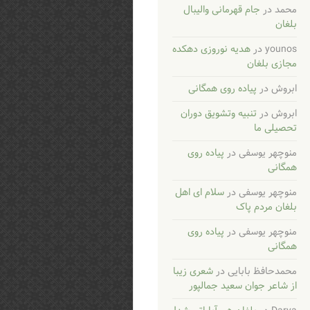
محمد
در
جام قهرمانی والیبال
بلغان
younos
در
هدیه نوروزی دهکده
مجازی بلغان
ابروش
در
پیاده روی همگانی
ابروش
در
تنبیه وتشویق دوران
تحصیلی ما
منوچهر یوسفی
در
پیاده روی
همگانی
منوچهر یوسفی
در
سلام ای اهل
بلغان مردم پاک
منوچهر یوسفی
در
پیاده روی
همگانی
محمدحافظ بابایی
در
شعری زیبا
از شاعر جوان سعید جمالپور