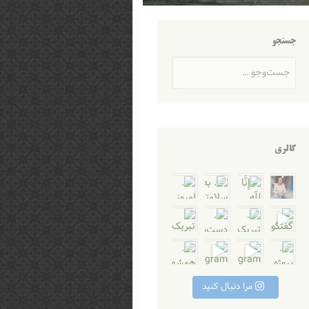
جستجو
جست‌وجو
گالری
 بازگ
ِ رَاجِعونَ بازگشت
ر خواجه علیرضا تجلی
 مو
 محترم ایشا
م. طرح کمک به بازس
مدپور و پویا محمدی عزیز ب
Instagra
Instagram post 
سلام و احترام، آرامستان‌های
مرا دنبال کنید