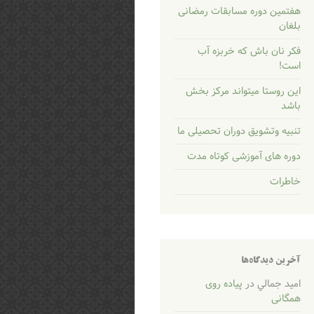
هفتمین دوره مسابقات رمضانی
بلغان
فکر نان باش که خربزه آب
است!
این روستا میتواند مرکز بخش
باشد
تنبیه وتشویق دوران تحصیلی ما
دوره های آموزشی کوتاه مدت
خاطرات
آخرین دیدگاه‌ها
اميد جمالي
در
پیاده روی
همگانی