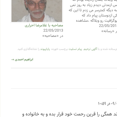
 ازمدتی دیدم زیاد به روز نمی
 دیگه کمترسر می زدم تا این که
ی ازدوستان پیام داد که
وگرافیت رو وبلاگه ،مشاهده
مصاحبه با غلامرضا احراری
22/05/201
دم وهمین بهانه ای شد تا
22/05/2013
 «رسانه»
منتی بگذارم وامکان برقراری
در «مصاحبه»
اس با مدیروبلاگ فراهم
ود.ایشان درموردموضوعات
لاگ اعلام داشتندبیشتربه
ستاده شده و با
آگهی ترحیم
،
پیام تسلیت
برچسب خورده.
پایاپیوند
را نشانه‌گذاری کنید.
وضوعات…
ابراهیم احمدی
→
 10:59
ند همگی را قرین رحمت خود قرار بده و به خانواده و