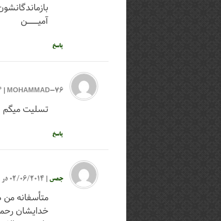
بازماندگانشو
آمیـــــــــــن
پاسخ
MOHAMMAD-76
|
4
تسلیت میگم 
پاسخ
جمس
|
02/06/2014 در 21:01
متأسفانه من 
خدایشان رحمت