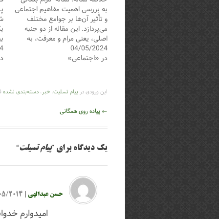
به بررسی اهمیت مفاهیم اجتماعی
پس
و تأثیر آن‌ها بر جوامع مختلف
شه
می‌پردازد. این مقاله از دو جنبه
یک
اصلی، یعنی مرام و معرفت، به
بی
04/05/2024
عنوان خصلت‌های انسانی برای
4
کر
در «اجتماعی»
ایجاد هماهنگی و همدلی در جوامع
در
کا
سخن می‌گوید. مرام به عنوان یک
تم
خصلت طوالنی‌مدت و جامعه‌ای
ش
تعریف می‌شود…
وب
این ورودی در
پیام تسلیت
،
خبر
،
دسته‌بندی نشده
فر
م
ناوبری
←
پیاده روی همگانی
نوشته
یک دیدگاه برای ”
پیام تسیلت
“
حسن عبدالهی
|
09/05/2014 در
امیدوارم خدوا