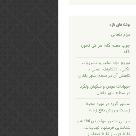
نوشته‌های تازه
مرام بلغانی
چوب معلم گُله! هر کی نخوره
خُله!
توزیع مواد مخدر و مشروبات
الکلی، راهکارهای عملی یا
کاهش آن در سطح شهر بلغان
حیوانات موذی و سگهای ولگرد
در سطح شهر بلغان
منشور گروه در مورد محیط
زیست و روش دفع زباله
بررسی حضور مهاجرین افاغنه و
شناسایی فرصتها، تهدیدات،
نقاط قوت و نقاط ضعف و